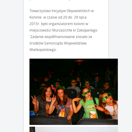
Towarzystwo Inicjatyw Obywatelskich w
Koninie w czasie od 20 do 29 lipca
2015r. było organizatorem kolonii w
miejscowości Murzasichle k/ Zakopanego
Zadanie współfinansowane zostało ze
środków Samorządu Województwa
Wielkopolskiego.