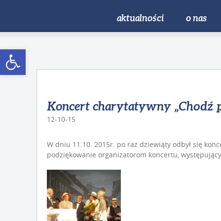
aktualności
o nas
Open toolbar
Koncert charytatywny „Chodź p
12-10-15
W dniu 11.10. 2015r. po raz dziewiąty odbył się kon
podziękowanie organizatorom koncertu, występującym