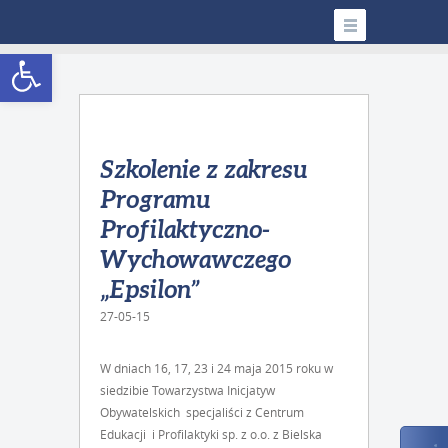
Open toolbar
Szkolenie z zakresu
Programu
Profilaktyczno-
Wychowawczego
„Epsilon”
27-05-15
W dniach 16, 17, 23 i 24 maja 2015 roku w
siedzibie Towarzystwa Inicjatyw
Obywatelskich specjaliści z Centrum
Edukacji i Profilaktyki sp. z o.o. z Bielska