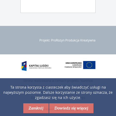
Projekt: ProRozyn Produkcja Kreatywna
Strona realizowana w ramach projektu "Koniński
Ośrodek Wspierania Ekonomi Społecznej", który jest
Ta strona korzysta z ciasteczek aby świadczyć usługi na
współfinansowany przez Unię Europejską w ramach
najwyższym poziomie. Dalsze korzystanie ze strony oznacza, że
zgadzasz się na ich użycie.
Europejskiego Funduszu Społecznego
Zamknij
Dowiedz się więcej
www.kowes.spoldzielnie.org